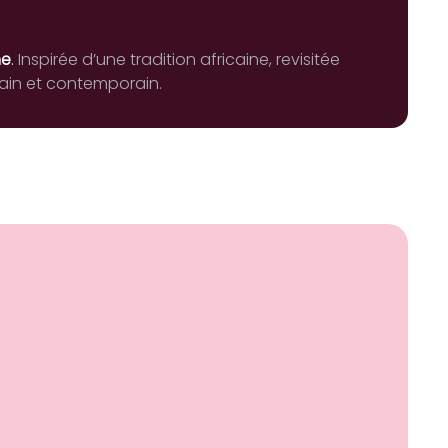
ne
.
Inspirée d’une tradition africaine, revisitée
ain et contemporain.