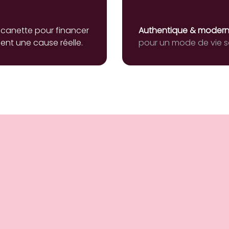
 canette pour financer
Authentique & moder
ent une cause réelle.
pour un mode de vie s